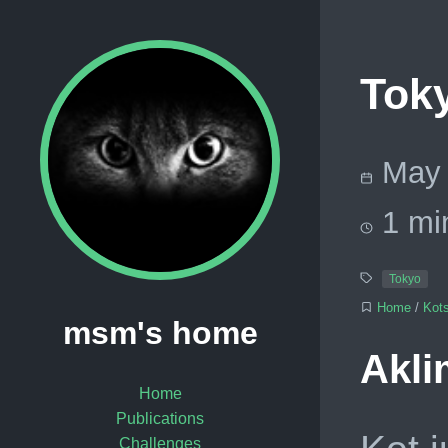
Toky
May 
1 mi
Tokyo
Home
/
Kot
msm's home
Akli
Home
Publications
Challenges