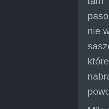
tam
paso
nie 
sasz
któr
nabra
powol