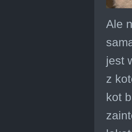
Ale n
sama
jest
z ko
kot b
zain