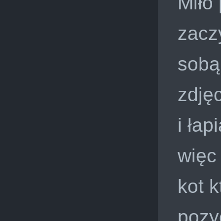
Miło 
zacz
sobą
zdję
i ła
więc
kot k
pozy