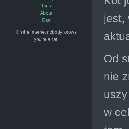
Kot 
Tags
About
jest
Rss
On the internet nobody knows
aktua
you're a cat.
Od s
nie 
uszy 
w ce