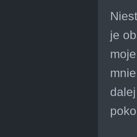
Niest
je o
moje
mnie
dale
poko