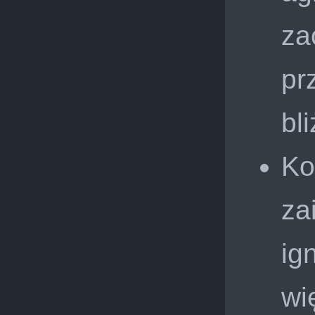
za
pr
bl
Ko
za
ig
wi