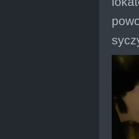
lokat
powo
sycz