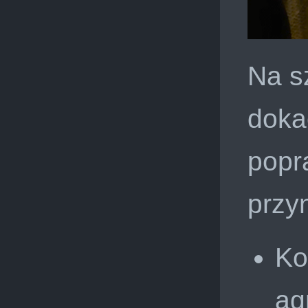
Na s
doka
popr
przyn
Ko
ag